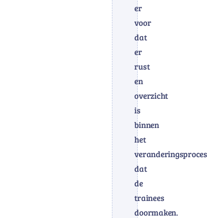
er
voor
dat
er
rust
en
overzicht
is
binnen
het
veranderingsproces
dat
de
trainees
doormaken.