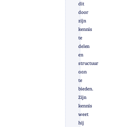
dit
door
zijn
kennis
te
delen
en
structuur
aan
te
bieden.
Zijn
kennis
weet
hij