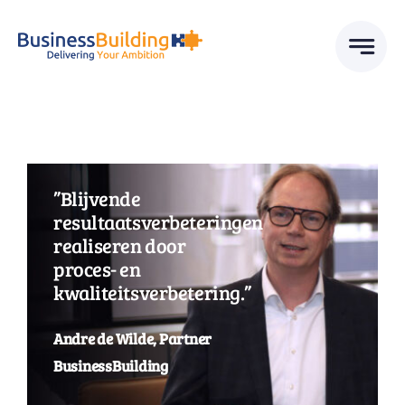
Skip
to
content
”Blijvende
resultaatsverbeteringen
realiseren door
proces- en
kwaliteitsverbetering.”
Andre de Wilde, Partner
BusinessBuilding