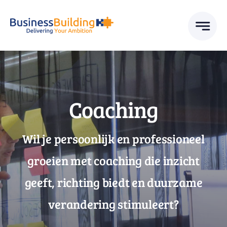
Skip
to
content
Coaching
Wil je persoonlijk en professioneel
groeien met coaching die inzicht
geeft, richting biedt en duurzame
verandering stimuleert?