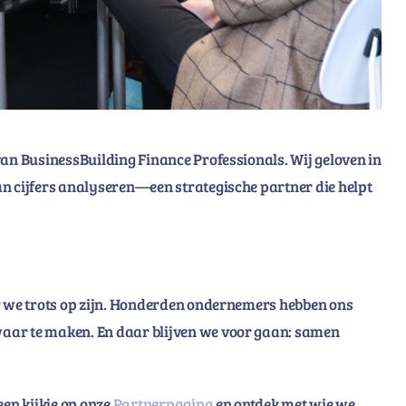
van BusinessBuilding Finance Professionals. Wij geloven in
an cijfers analyseren—een strategische partner die helpt
ar we trots op zijn. Honderden ondernemers hebben ons
aar te maken. En daar blijven we voor gaan: samen
en kijkje op onze
Partnerpagina
en ontdek met wie we