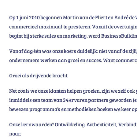
Op 1 juni 2010 begonnen Martin van de Fliert en André d
commercieel maximaal te presteren. Vanuit de overtuiging
begint bij sterke sales en marketing, werd BusinessBuildi
Vanaf dag één was onze koers duidelijk: niet vanaf de zi
ondernemers werken aan groei en succes. Want commercie 
Groei als drijvende kracht
Net zoals we onze klanten helpen groeien, zijn we zelf ook
inmiddels een team van 34 ervaren partners geworden (en 
bewezen programma’s en methodieken boeken we keer op
Onze kernwaarden? Ontwikkeling, Authenticiteit, Verbind
naar.