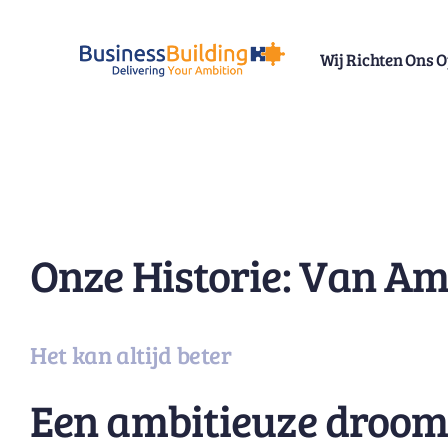
Skip
to
Wij Richten Ons 
content
Onze Historie: Van Am
Het kan altijd beter
Een ambitieuze droo