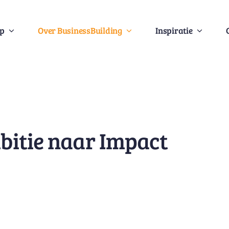
Op
Over BusinessBuilding
Inspiratie
bitie naar Impact
m