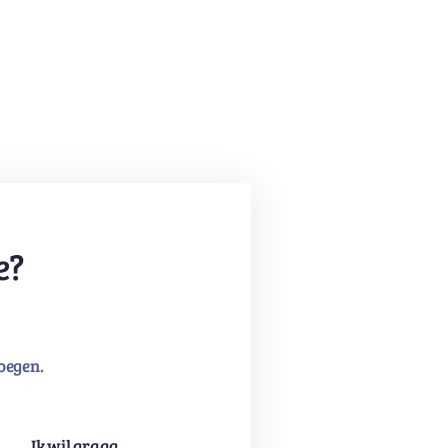
e?
oegen.
Ik wil graag