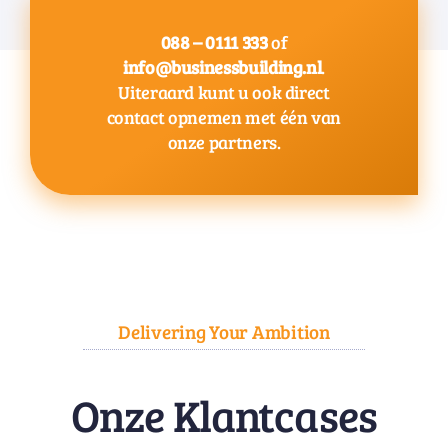
088 – 0111 333
of
info@businessbuilding.nl
.
Uiteraard kunt u ook direct
contact opnemen met één van
onze partners.
Delivering Your Ambition
Onze Klantcases