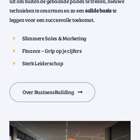
uit om buiten de gebaande paden te treden, nieuwe
technieken te omarmen en zo een
solide basis
te
leggen voor een succesvolle toekomst.
Slimmere Sales & Marketing
Finance – Grip op je cijfers
Sterk Leiderschap
Over BusinessBuilding