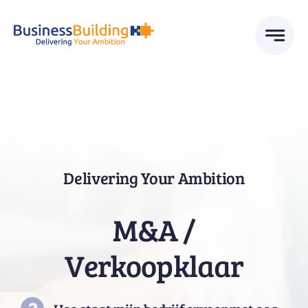
Skip
to
content
Delivering Your Ambition
M&A /
Verkoopklaar