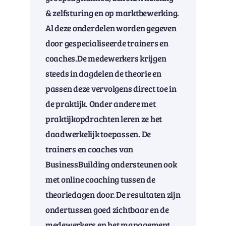
& zelfsturing en op marktbewerking.
Al deze onderdelen worden gegeven
door gespecialiseerde trainers en
coaches.De medewerkers krijgen
steeds in dagdelen de theorie en
passen deze vervolgens direct toe in
de praktijk. Onder andere met
praktijkopdrachten leren ze het
daadwerkelijk toepassen. De
trainers en coaches van
BusinessBuilding ondersteunen ook
met online coaching tussen de
theoriedagen door. De resultaten zijn
ondertussen goed zichtbaar en de
medewerkers en het management