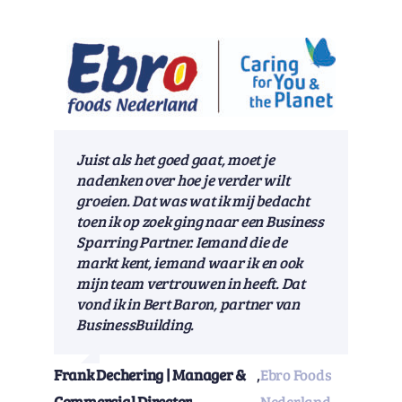
Juist als het goed gaat, moet je
nadenken over hoe je verder wilt
groeien. Dat was wat ik mij bedacht
toen ik op zoek ging naar een Business
Sparring Partner. Iemand die de
markt kent, iemand waar ik en ook
mijn team vertrouwen in heeft. Dat
vond ik in Bert Baron, partner van
BusinessBuilding.
Frank Dechering | Manager &
,
Ebro Foods
Commercial Director
Nederland