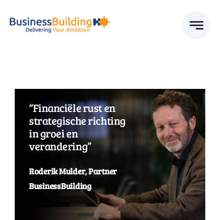
Skip
to
content
“Financiële rust en
strategische richting
in groei en
verandering”
Roderik Mulder, Partner
BusinessBuilding