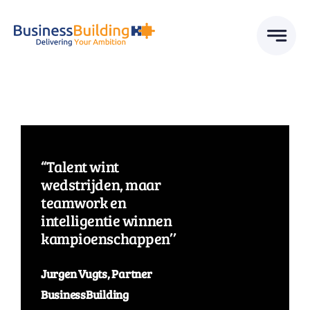
Skip
to
content
“Talent wint
wedstrijden, maar
teamwork en
intelligentie winnen
kampioenschappen’’
Jurgen Vugts, Partner
BusinessBuilding