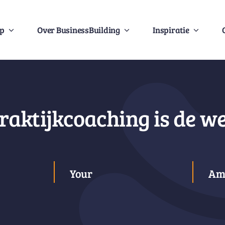
Op
Over BusinessBuilding
Inspiratie
raktijkcoaching is de w
Your
Am