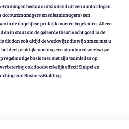
 -trainingen bestaan uitsluitend uit een aantal dagen
oals accountmanagers en salesmanagers) een
n in de dagelijkse praktijk moeten begeleiden. Alleen
 èn in staat om de geleerde theorie echt goed in de
s dit dan ook altijd de werkwijze die wij samen met u
t het deel praktijkcoaching een standaard werkwijze
p regelmatige basis mee met zijn teamleden op
 verbetering ook daadwerkelijk effect! Simpel en
oaching van BusinessBuilding.