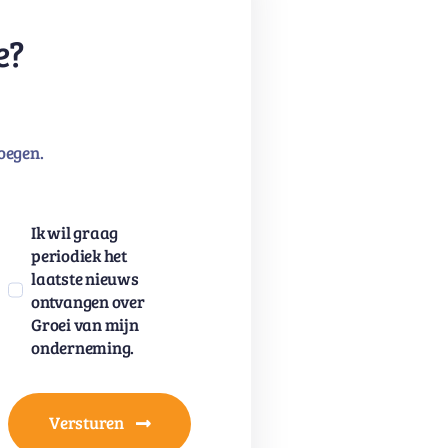
e?
oegen.
Ik wil graag
periodiek het
laatste nieuws
ontvangen over
Groei van mijn
onderneming.
Versturen