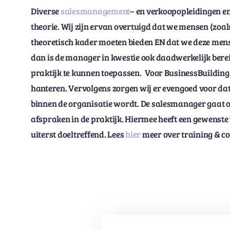
Diverse
salesmanagement
– en verkoopopleidingen en
theorie. Wij zijn ervan overtuigd dat we mensen (z
theoretisch kader moeten bieden EN dat we deze mense
dan is de manager in kwestie ook daadwerkelijk bereid
praktijk te kunnen toepassen. Voor BusinessBuilding i
hanteren. Vervolgens zorgen wij er evengoed voor da
binnen de organisatie wordt. De salesmanager gaat o
afspraken in de praktijk. Hiermee heeft een gewenste
uiterst doeltreffend. Lees
hier
meer over training & c