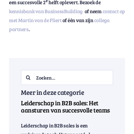
e
een succesvolle 2
helft oplevert. Bezoek de
kennisbank van BusinessBuilding
of neem
contact op
met
Martin van de Fliert
of één van zijn
collega
partners
.
Search
for:
Meer in deze categorie
Leiderschap in B2B sales: Het
aansturen van succesvolle teams
Leiderschap in B2B sales is een