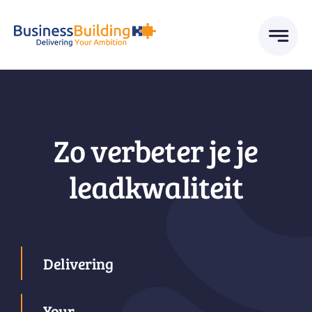
Skip
to
content
Zo verbeter je je
leadkwaliteit
Delivering
Your