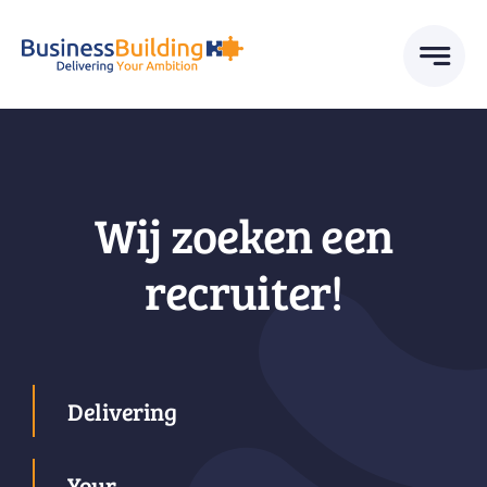
Skip
to
content
Wij zoeken een
recruiter!
Delivering
Your