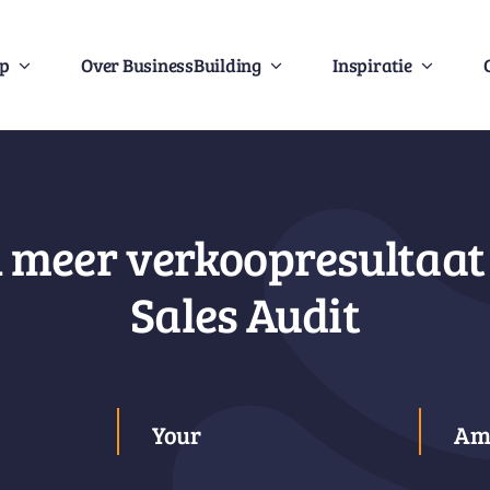
Op
Over BusinessBuilding
Inspiratie
n meer verkoopresultaat 
Sales Audit
Your
Am