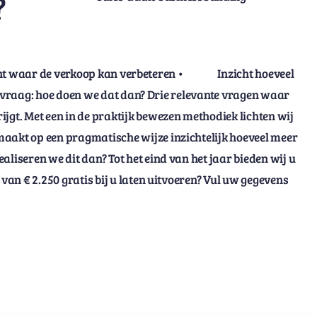
?
cht waar de verkoop kan verbeteren • Inzicht hoeveel
aag: hoe doen we dat dan? Drie relevante vragen waar
jgt. Met een in de praktijk bewezen methodiek lichten wij
maakt op een pragmatische wijze inzichtelijk hoeveel meer
liseren we dit dan? Tot het eind van het jaar bieden wij u
 van € 2.250 gratis bij u laten uitvoeren? Vul uw gegevens