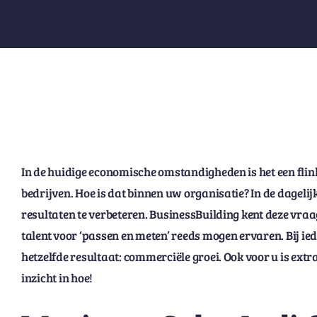
In de huidige economische omstandigheden is het een flinke
bedrijven. Hoe is dat binnen uw organisatie? In de dageli
resultaten te verbeteren. BusinessBuilding kent deze vraa
talent voor ‘passen en meten’ reeds mogen ervaren. Bij i
hetzelfde resultaat: commerciële groei. Ook voor u is extr
inzicht in hoe!