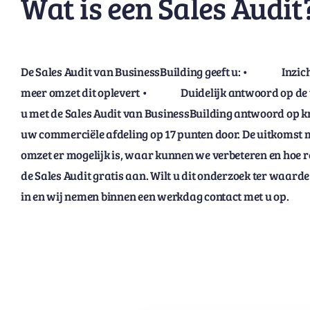
Wat is een Sales Audit
De Sales Audit van BusinessBuilding geeft u: • Inzi
meer omzet dit oplevert • Duidelijk antwoord op de vr
u met de Sales Audit van BusinessBuilding antwoord op kri
uw commerciële afdeling op 17 punten door. De uitkomst 
omzet er mogelijk is, waar kunnen we verbeteren en hoe rea
de Sales Audit gratis aan. Wilt u dit onderzoek ter waarde
in en wij nemen binnen een werkdag contact met u op.