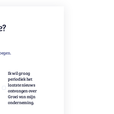
e?
oegen.
Ik wil graag
periodiek het
laatste nieuws
ontvangen over
Groei van mijn
onderneming.