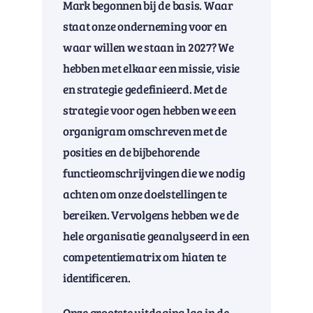
Mark begonnen bij de basis. Waar
staat onze onderneming voor en
waar willen we staan in 2027? We
hebben met elkaar een missie, visie
en strategie gedefinieerd. Met de
strategie voor ogen hebben we een
organigram omschreven met de
posities en de bijbehorende
functieomschrijvingen die we nodig
achten om onze doelstellingen te
bereiken. Vervolgens hebben we de
hele organisatie geanalyseerd in een
competentiematrix om hiaten te
identificeren.
Onze grootste uitdaging lag in de