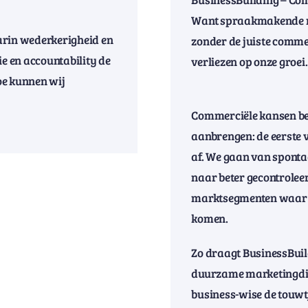
Want spraakmakende res
rin wederkerigheid en
zonder de juiste commer
ie en accountability de
verliezen op onze groei.
oe kunnen wij
Commerciële kansen benu
aanbrengen: de eerste
af. We gaan van spontaa
naar beter gecontroleer
marktsegmenten waar wi
komen.
Zo draagt BusinessBuild
duurzame marketingdie
business-wise de touwt