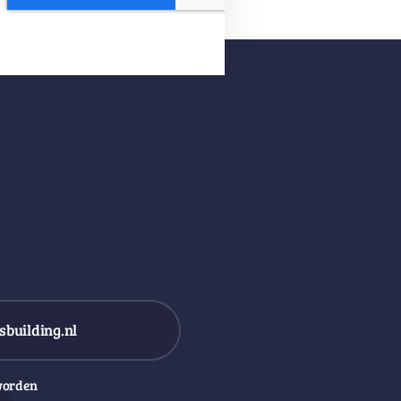
building.nl
worden