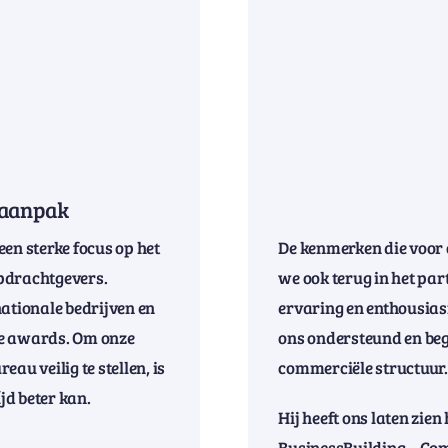
 aanpak
en sterke focus op het
De kenmerken die voor 
opdrachtgevers.
we ook terug in het par
nationale bedrijven en
ervaring en enthousias
ce awards. Om onze
ons ondersteund en bege
au veilig te stellen, is
commerciële structuur.
jd beter kan.
Hij heeft ons laten zien
BusinessBuilding – Com