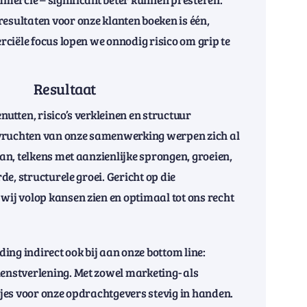
ultaten voor onze klanten boeken is één,
ciële focus lopen we onnodig risico om grip te
Resultaat
tten, risico’s verkleinen en structuur
 vruchten van onze samenwerking werpen zich al
n, telkens met aanzienlijke sprongen, groeien,
de, structurele groei. Gericht op die
j volop kansen zien en optimaal tot ons recht
ing indirect ook bij aan onze bottom line:
nstverlening. Met zowel marketing- als
jes voor onze opdrachtgevers stevig in handen.