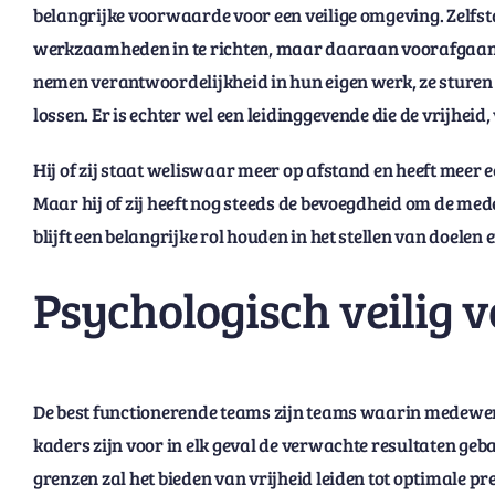
belangrijke voorwaarde voor een veilige omgeving. Zelfs
werkzaamheden in te richten, maar daaraan voorafgaand 
nemen verantwoordelijkheid in hun eigen werk, ze sture
lossen. Er is echter wel een leidinggevende die de vrijhei
Hij of zij staat weliswaar meer op afstand en heeft meer 
Maar hij of zij heeft nog steeds de bevoegdheid om de me
blijft een belangrijke rol houden in het stellen van doelen 
Psychologisch veilig v
De best functionerende teams zijn teams waarin medewerk
kaders zijn voor in elk geval de verwachte resultaten geb
grenzen zal het bieden van vrijheid leiden tot optimale p