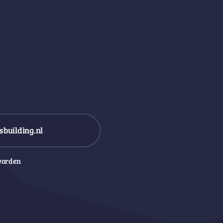
building.nl
worden