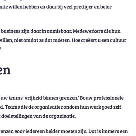
e willen hebben en daarbij veel prettiger en beter
e business zijn daarin onmisbaar. Medewerkers die hun
len, niet omdat ze dat móeten. Hoe creëert u een cultuur
?
en
 uw teams ‘vrijheid binnen grenzen.’ Bouw professionele
ed. Teams die de organisatie rondom hun werk goed zelf
 doelstellingen van de organisatie.
renzen voor iedereen helder moeten zijn. Dat is immers een