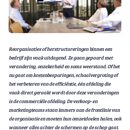
Reorganisaties of herstructureringen binnen een
bedrijf zijn vaak uitdagend. Ze gaan gepaard met
verandering, onzekerheid en soms weerstand. Of het
nu gaat om kostenbesparingen, schaalvergroting of
het verbeteren van de efficiëntie, één afdeling die
vaak direct geraakt wordt door deze veranderingen
is de commerciële afdeling. De verkoop- en
marketingteams staan immers aan de frontlinie van
de organisatie en moeten hun omzetdoelen halen, ook
wanneer alles achter de schermen op de schop gaat.