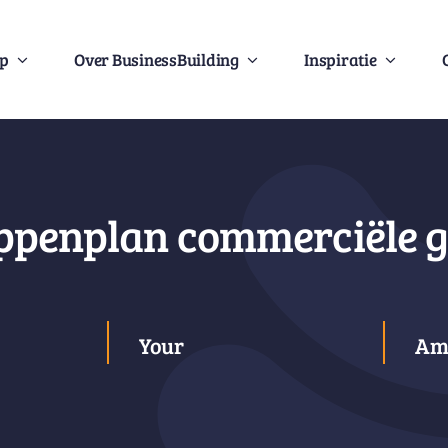
Op
Over BusinessBuilding
Inspiratie
ppenplan commerciële g
Your
Am