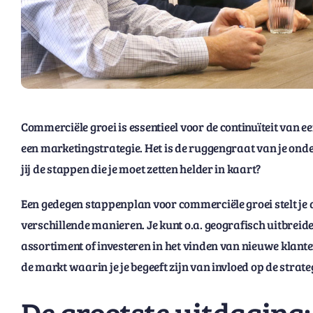
Commerciële groei is essentieel voor de continuïteit van ee
een marketingstrategie. Het is de ruggengraat van je ond
jij de stappen die je moet zetten helder in kaart?
Een gedegen stappenplan voor commerciële groei stelt je al
verschillende manieren. Je kunt o.a. geografisch uitbreid
assortiment of investeren in het vinden van nieuwe klanten
de markt waarin je je begeeft zijn van invloed op de strateg
De grootste uitdaging: