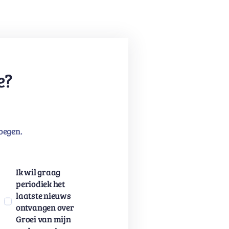
e?
oegen.
Ik wil graag
periodiek het
laatste nieuws
ontvangen over
Groei van mijn