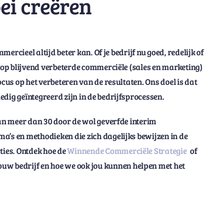
ei creëren
mercieel altijd beter kan. Of je bedrijf nu goed, redelijk of
d op blijvend verbeterde commerciële (sales en marketing)
ocus op het verbeteren van de resultaten. Ons doel is dat
dig geïntegreerd zijn in de bedrijfsprocessen.
van meer dan 30 door de wol geverfde interim
a’s en methodieken die zich dagelijks bewijzen in de
ties. Ontdek hoe de
Winnende Commerciële Strategie
of
ouw bedrijf en hoe we ook jou kunnen helpen met het