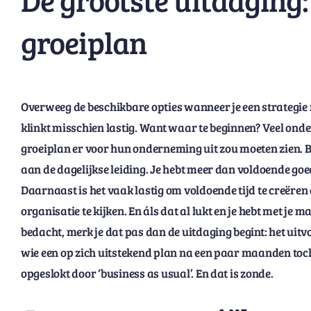
groeiplan
Overweeg de beschikbare opties wanneer je een strategie
klinkt misschien lastig. Want waar te beginnen? Veel on
groeiplan er voor hun onderneming uit zou moeten zien. Beg
aan de dagelijkse leiding. Je hebt meer dan voldoende go
Daarnaast is het vaak lastig om voldoende tijd te creëre
organisatie te kijken. En áls dat al lukt en je hebt met je
bedacht, merk je dat pas dan de uitdaging begint: het uit
wie een op zich uitstekend plan na een paar maanden to
opgeslokt door ‘business as usual’. En dat is zonde.