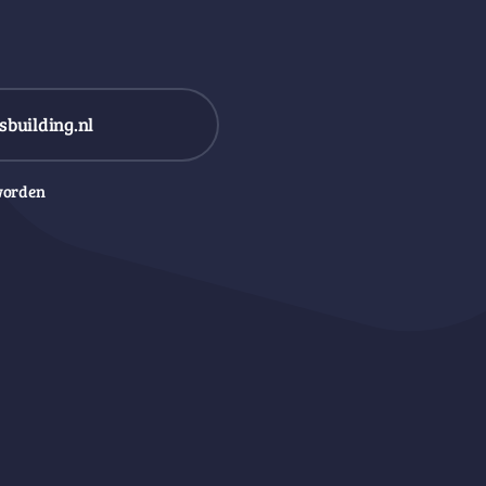
building.nl
worden