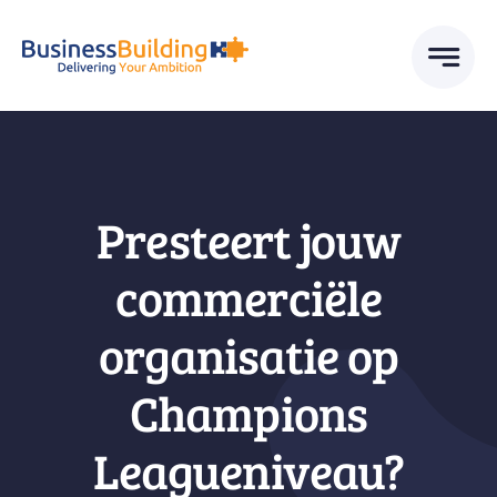
Skip
to
content
Presteert jouw
commerciële
organisatie op
Champions
Leagueniveau?