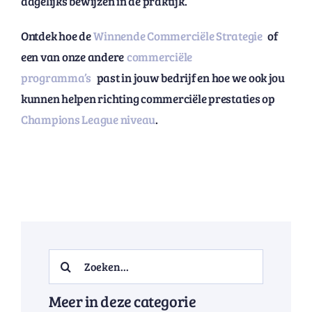
dagelijks bewijzen in de praktijk.
Ontdek hoe de
Winnende Commerciële Strategie
of
een van onze andere
commerciële
programma’s
past in jouw bedrijf en hoe we ook jou
kunnen helpen richting commerciële prestaties op
Champions League niveau
.
Search
for:
Meer in deze categorie