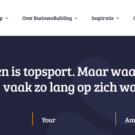
Op
Over BusinessBuilding
Inspiratie
 is topsport. Maar waa
g vaak zo lang op zich w
Your
Am