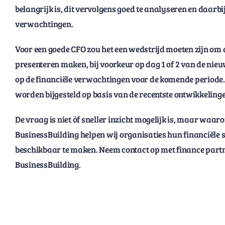
belangrijk is, dit vervolgens goed te analyseren en daarbij
verwachtingen.
Voor een goede CFO zou het een wedstrijd moeten zijn om d
presenteren maken, bij voorkeur op dag 1 of 2 van de nie
op de financiële verwachtingen voor de komende period
worden bijgesteld op basis van de recentste ontwikkelinge
De vraag is niet óf sneller inzicht mogelijk is, maar waa
BusinessBuilding helpen wij organisaties hun financiële
beschikbaar te maken. Neem contact op met finance partne
BusinessBuilding.