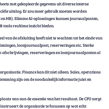
heets met gekopieerde gegevens uit diverse interne
ciële uitslag. Er zou meer gebruik moeten worden
 en HR). Slimme AI-oplossingen kunnen journaalposten,
BI-tools realtime inzicht bieden.
el van de afsluiting hoeft niet te wachten tot het einde van
eningen, loonjournaalpost, reserveringen etc. Sterke
 afschrijvingen, reserveringen en loonjournaalposten al
 organisatie. Finance kan dit niet alleen. Sales, operations
stemming zijn om de noodzakelijk informatie juist en
n plaats van aan de essentie van het resultaat. De CFO zorgt
instrueert de organisatie te focussen op wat echt