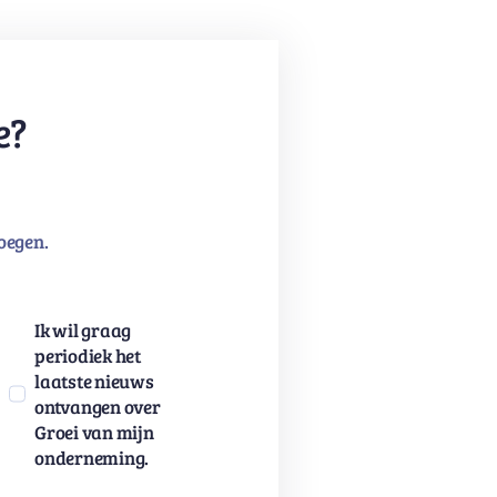
e?
oegen.
Ik wil graag
periodiek het
laatste nieuws
ontvangen over
Groei van mijn
onderneming.