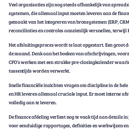
Veel organisaties zijn nog steeds afhankelijk van spreads
systemen, die allemaal input moeten leveren aan de finan
gemaakt van het integreren van bronsystemen (ERP, CRM
reconciliaties en controles aanzienlijk versnellen, terwijl 
Het afsluitingsproces wordt te laat opgestart. Een groot de
de maand. Denk aan het boeken van afschrijvingen, voorzi
CFO’s werken met een strakke pre-closingkalender waarin
tussentijds worden verwerkt.
Snelle financiële inzichten vragen om discipline in de hele
en HR leveren allemaal cruciale input. Er moet interne af
volledig aan te leveren.
De finance afdeling verliest nog te vaak tijd aan details i
voor eenduidige rapportages, definities en werkwijzen en 