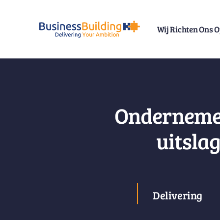
Skip
to
Wij Richten Ons 
content
Ondernemen
uitsla
Delivering