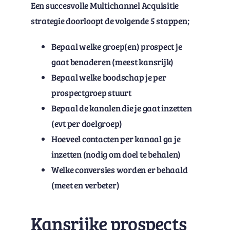
Een succesvolle Multichannel Acquisitie
strategie doorloopt de volgende 5 stappen;
Bepaal welke groep(en) prospect je
gaat benaderen (meest kansrijk)
Bepaal welke boodschap je per
prospectgroep stuurt
Bepaal de kanalen die je gaat inzetten
(evt per doelgroep)
Hoeveel contacten per kanaal ga je
inzetten (nodig om doel te behalen)
Welke conversies worden er behaald
(meet en verbeter)
Kansrijke prospects