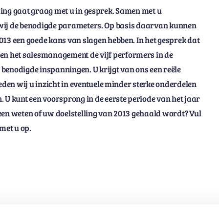
ing gaat graag met u in gesprek. Samen met u
ij de benodigde parameters. Op basis daarvan kunnen
013 een goede kans van slagen hebben. In het gesprek dat
ken
het salesmanagement
de vijf performers in de
 benodigde inspanningen. U krijgt van ons een reële
eden wij u inzicht in eventuele minder sterke onderdelen
 U kunt een voorsprong in de eerste periode van het jaar
een weten of uw doelstelling van 2013 gehaald wordt? Vul
met u op.