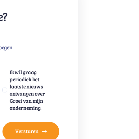
e?
oegen.
Ik wil graag
periodiek het
laatste nieuws
ontvangen over
Groei van mijn
onderneming.
Versturen