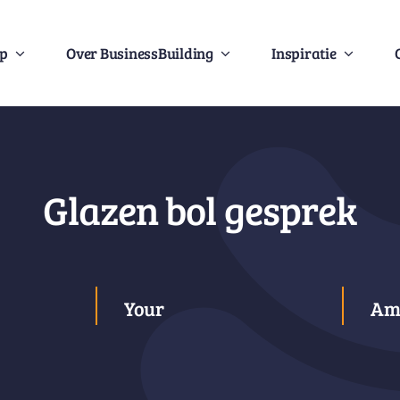
Op
Over BusinessBuilding
Inspiratie
Glazen bol gesprek
Your
Am