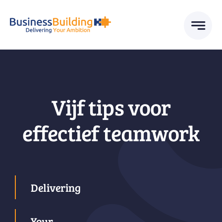
Skip
to
content
Vijf tips voor
effectief teamwork
Delivering
Your