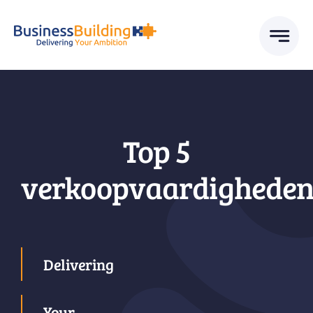
Skip
to
content
Top 5
verkoopvaardigheden
Delivering
Your