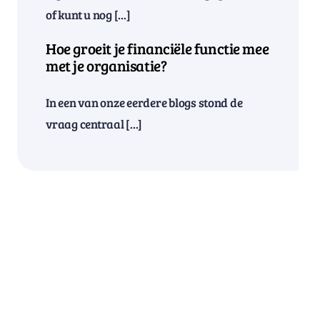
of kunt u nog [...]
Hoe groeit je financiële functie mee
met je organisatie?
In een van onze eerdere blogs stond de
vraag centraal [...]