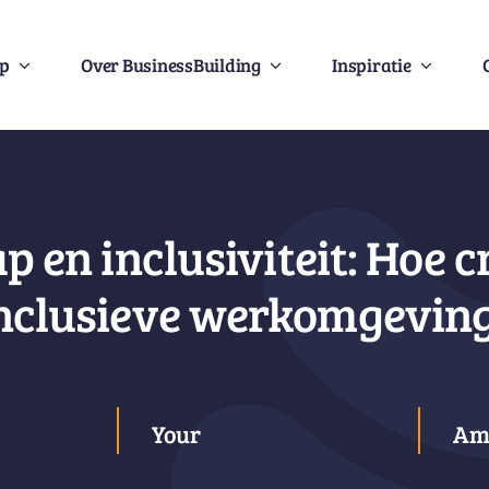
Op
Over BusinessBuilding
Inspiratie
 en inclusiviteit: Hoe c
nclusieve werkomgevin
Your
Am