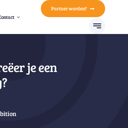
Partner worden?
Contact
reëer je een
g?
bition