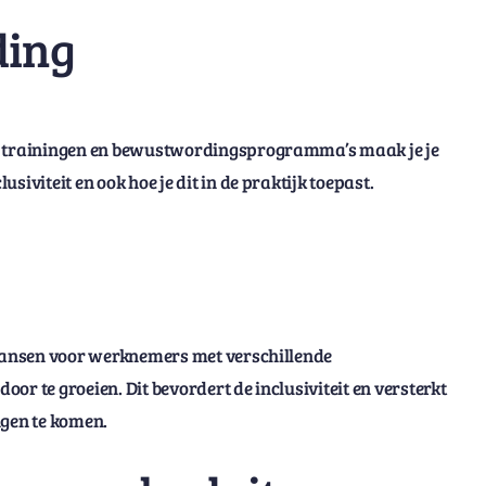
ding
an trainingen en bewustwordingsprogramma’s maak je je
iviteit en ook hoe je dit in de praktijk toepast.
r kansen voor werknemers met verschillende
or te groeien. Dit bevordert de inclusiviteit en versterkt
ngen te komen.