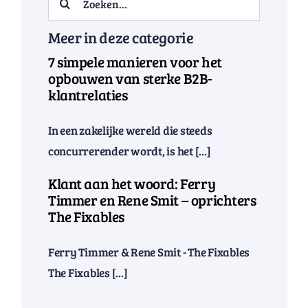
for:
Meer in deze categorie
7 simpele manieren voor het
opbouwen van sterke B2B-
klantrelaties
In een zakelijke wereld die steeds
concurrerender wordt, is het [...]
Klant aan het woord: Ferry
Timmer en Rene Smit – oprichters
The Fixables
Ferry Timmer & Rene Smit - The Fixables
The Fixables [...]