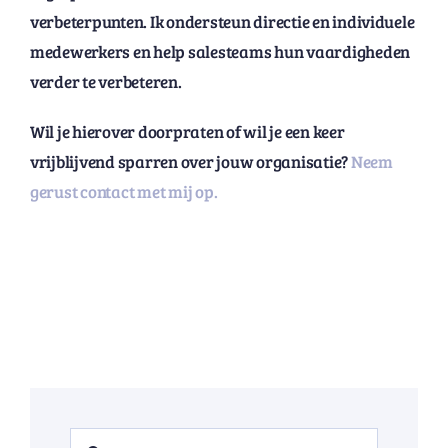
verbeterpunten. Ik ondersteun directie en individuele
medewerkers en help salesteams hun vaardigheden
verder te verbeteren.
Wil je hierover doorpraten of wil je een keer
vrijblijvend sparren over jouw organisatie?
Neem
gerust contact met mij op.
Search