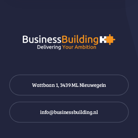
Wattbaan 1, 3439 ML Nieuwegein
info@businessbuilding.nl