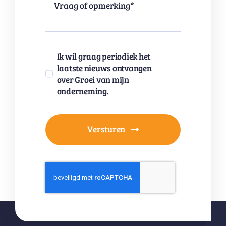
Ik wil graag periodiek het
laatste nieuws ontvangen
over Groei van mijn
onderneming.
Versturen