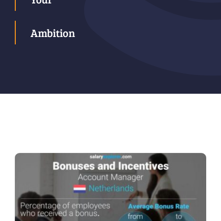
Ambition