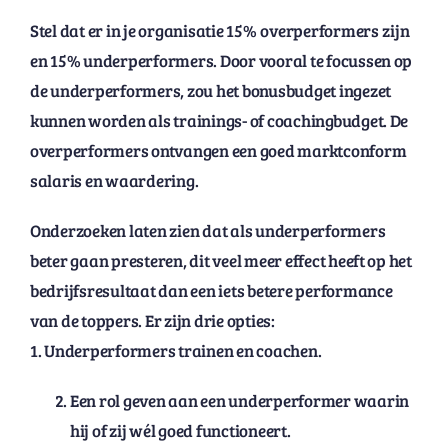
Stel dat er in je organisatie 15% overperformers zijn
en 15% underperformers. Door vooral te focussen op
de underperformers, zou het bonusbudget ingezet
kunnen worden als trainings- of coachingbudget. De
overperformers ontvangen een goed marktconform
salaris en waardering.
Onderzoeken laten zien dat als underperformers
beter gaan presteren, dit veel meer effect heeft op het
bedrijfsresultaat dan een iets betere performance
van de toppers. Er zijn drie opties:
1. Underperformers trainen en coachen.
Een rol geven aan een underperformer waarin
hij of zij wél goed functioneert.