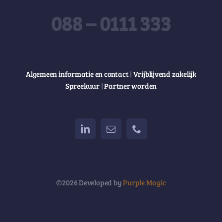
088 – 0111 333
Algemeen informatie en contact
|
Vrijblijvend zakelijk
Spreekuur
|
Partner worden
©2026 Developed by
Purple Magic