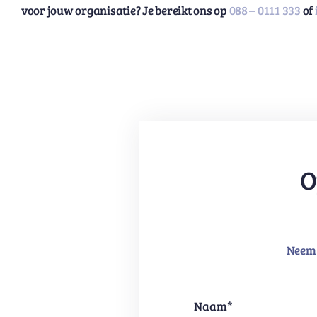
voor jouw organisatie? Je bereikt ons op
088 – 0111 333
of
O
Neem 