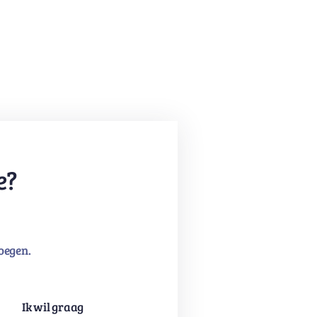
e?
oegen.
Ik wil graag