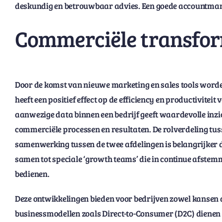
deskundig en betrouwbaar advies. Een goede accountmanage
Commerciële transfor
Door de komst van nieuwe marketing en sales tools word
heeft een positief effect op de efficiency en productivitei
aanwezige data binnen een bedrijf geeft waardevolle inzi
commerciële processen en resultaten. De rolverdeling tus
samenwerking tussen de twee afdelingen is belangrijker d
samen tot speciale ‘growth teams’ die in continue afstemm
bedienen.
Deze ontwikkelingen bieden voor bedrijven zowel kansen al
businessmodellen zoals Direct-to-Consumer (D2C) dienen