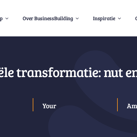
Op
Over BusinessBuilding
Inspiratie
le transformatie: nut e
Your
Am