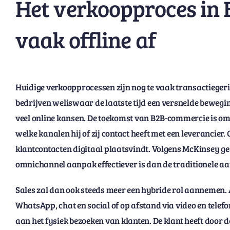
Het verkoopproces in 
vaak offline af
Huidige verkoopprocessen zijn nog te vaak transactieger
bedrijven weliswaar de laatste tijd een versnelde bewegin
veel online kansen. De toekomst van B2B-commercie is om
welke kanalen hij of zij contact heeft met een leverancier.
klantcontacten digitaal plaatsvindt. Volgens McKinsey gee
omnichannel aanpak effectiever is dan de traditionele a
Sales zal dan ook steeds meer een hybride rol aannemen.
WhatsApp, chat en social of op afstand via video en tele
aan het fysiek bezoeken van klanten. De klant heeft door 